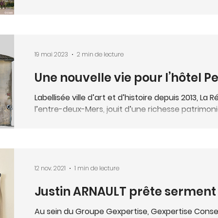
Gexpertise assure les mission
Sur les deux rives de la Garonne, les opération
et de mesurage
poursuivent à Bordeaux Euratlantique. Parmi elles, 
19 mai 2023
2 min de lecture
Une nouvelle vie pour l’hôtel 
Réole
Labellisée ville d’art et d’histoire depuis 2013, La R
l’entre-deux-Mers, jouit d’une richesse patrimonia
12 nov. 2021
1 min de lecture
Justin ARNAULT prête serment 
Géomètre-Expert
Au sein du Groupe Gexpertise, Gexpertise Cons