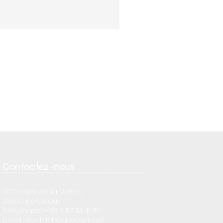
Contactez-nous
207 cours de la Marne,
33800 Bordeaux
Téléphone : +33 5 57 51 41 15
Email : contact
@gexpertise.fr