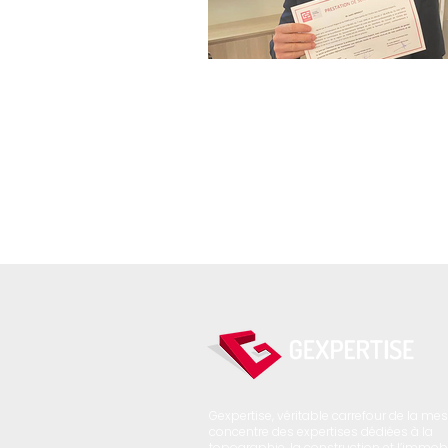
Gexpertise, véritable carrefour de la mes
concentre des expertises dédiées à la
topographie, la construction et l’immobil