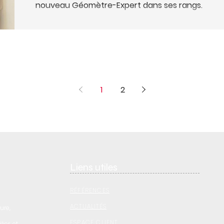
nouveau Géomètre-Expert dans ses rangs.
1
2
Liens utiles
RÉFÉRENCES
ACTUALITÉS
ure,
ESPACE CLIENT
ier, et