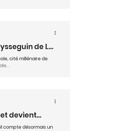
s d’implantation
s d’aménagement urbain se
figure le...
Peysseguin de La
éole, cité millénaire de
le...
et devient
eil compte désormais un